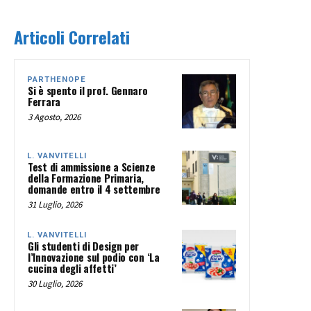
Articoli Correlati
PARTHENOPE
Si è spento il prof. Gennaro
Ferrara
3 Agosto, 2026
L. VANVITELLI
Test di ammissione a Scienze
della Formazione Primaria,
domande entro il 4 settembre
31 Luglio, 2026
L. VANVITELLI
Gli studenti di Design per
l’Innovazione sul podio con ‘La
cucina degli affetti’
30 Luglio, 2026