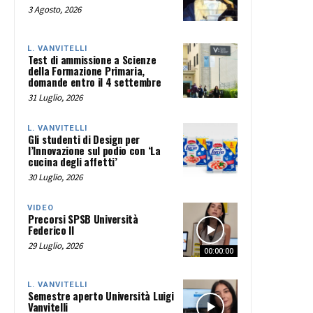
3 Agosto, 2026
L. VANVITELLI
Test di ammissione a Scienze
della Formazione Primaria,
domande entro il 4 settembre
31 Luglio, 2026
L. VANVITELLI
Gli studenti di Design per
l’Innovazione sul podio con ‘La
cucina degli affetti’
30 Luglio, 2026
VIDEO
Precorsi SPSB Università
Federico II
29 Luglio, 2026
00:00:00
L. VANVITELLI
Semestre aperto Università Luigi
Vanvitelli