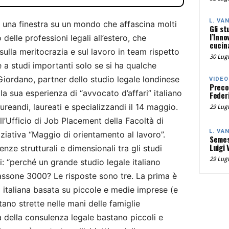
L. VA
una finestra su un mondo che affascina molti
Gli st
l’Inno
delle professioni legali all’estero, che
cucina
la meritocrazia e sul lavoro in team rispetto
30 Lugl
de a studi importanti solo se si ha qualche
ordano, partner dello studio legale londinese
VIDEO
Preco
 sua esperienza di “avvocato d’affari” italiano
Federi
ureandi, laureati e specializzandi il 14 maggio.
29 Lugl
ll’Ufficio di Job Placement della Facoltà di
L. VA
iziativa “Maggio di orientamento al lavoro”.
Semes
Luigi 
nze strutturali e dimensionali tra gli studi
29 Lugl
ni: “perché un grande studio legale italiano
ssone 3000? Le risposte sono tre. La prima è
 italiana basata su piccole e medie imprese (e
stano strette nelle mani delle famiglie
ta della consulenza legale bastano piccoli e