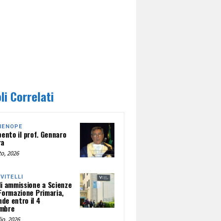
li Correlati
HENOPE
pento il prof. Gennaro
ra
o, 2026
NVITELLI
di ammissione a Scienze
 Formazione Primaria,
de entro il 4
mbre
io, 2026