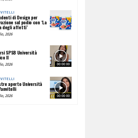
NVITELLI
udenti di Design per
vazione sul podio con ‘La
 degli affetti’
io, 2026
rsi SPSB Università
co II
io, 2026
00:00:00
NVITELLI
tre aperto Università
Vanvitelli
io, 2026
00:00:00