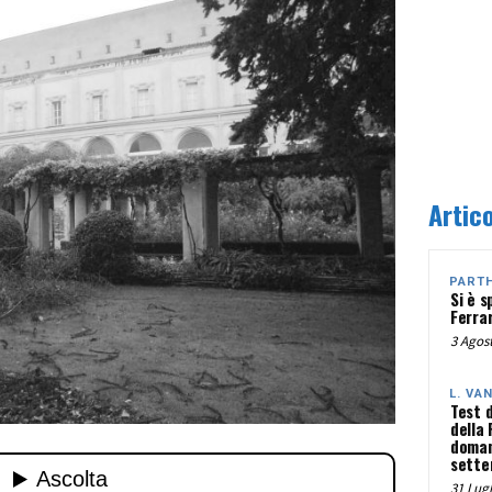
Artico
PART
Si è s
Ferra
3 Agost
L. VA
Test 
della
doman
sette
31 Lugl