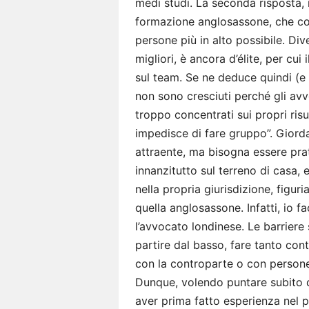
medi studi. La seconda risposta, i
formazione anglosassone, che con
persone più in alto possibile. Div
migliori, è ancora d’élite, per cui 
sul team. Se ne deduce quindi (e q
non sono cresciuti perché gli avv
troppo concentrati sui propri ris
impedisce di fare gruppo”. Giord
attraente, ma bisogna essere prati
innanzitutto sul terreno di casa, e
nella propria giurisdizione, figur
quella anglosassone. Infatti, io f
l’avvocato londinese. Le barriere
partire dal basso, fare tanto con
con la controparte o con persone
Dunque, volendo puntare subito do
aver prima fatto esperienza nel pr