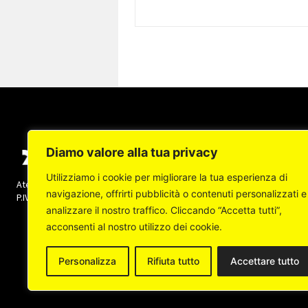
Diamo valore alla tua privacy
Utilizziamo i cookie per migliorare la tua esperienza di
Ateneapoli s.r.l. (socio unico) - Copyright © 2022 -
navigazione, offrirti pubblicità o contenuti personalizzati e
P.IVA: 07237140632 Tutti i diritti sono riservati
analizzare il nostro traffico. Cliccando “Accetta tutti”,
acconsenti al nostro utilizzo dei cookie.
Personalizza
Rifiuta tutto
Accettare tutto