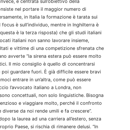
nvece, è centrata sull’obiettivo della
siste nel portare il maggior numero di
ersamente, in Italia la formazione è tarata sui
il focus è sull’individuo, mentre in Inghilterra è
uesta è la terza risposta) che gli studi italiani
ocati italiani non sanno lavorare insieme,
ultati e vittime di una competizione sfrenata che
ano avverte “la sirena estera può essere molto
ci. Il mio consiglio è quello di concentrarsi
 poi guardare fuori. È già difficile essere bravi
iamoci entrare in un’altra, come può essere
accio l’avvocato italiano a Londra, non
 sono concettuali, non solo linguistiche. Bisogna
tenzioso e viaggiare molto, perché il confronto
 diverse da noi rende umili e fa crescere”.
po la laurea ad una carriera all’estero, senza
oprio Paese, si rischia di rimanere delusi. “In