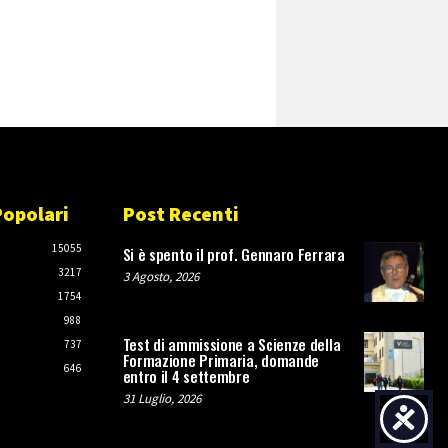
Popolari
Post Recenti
O
15055
Si è spento il prof. Gennaro Ferrara
3217
3 Agosto, 2026
1754
988
Test di ammissione a Scienze della
737
Formazione Primaria, domande
646
entro il 4 settembre
31 Luglio, 2026