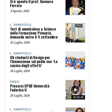
Si è spento il prof. Gennaro
Ferrara
3 Agosto, 2026
L. VANVITELLI
Test di ammissione a Scienze
della Formazione Primaria,
domande entro il 4 settembre
31 Luglio, 2026
L. VANVITELLI
Gli studenti di Design per
l’Innovazione sul podio con ‘La
cucina degli affetti’
30 Luglio, 2026
VIDEO
Precorsi SPSB Università
Federico II
29 Luglio, 2026
00:00:00
L. VANVITELLI