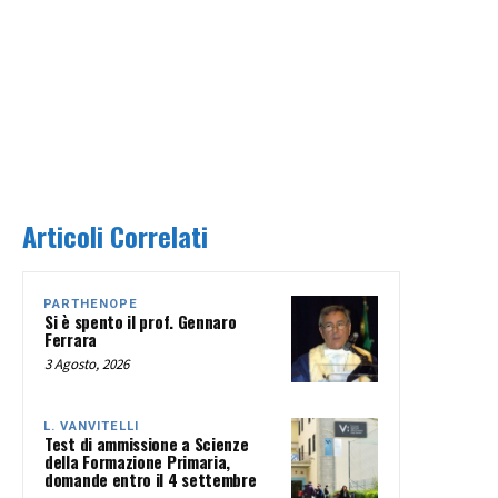
Articoli Correlati
PARTHENOPE
Si è spento il prof. Gennaro
Ferrara
3 Agosto, 2026
L. VANVITELLI
Test di ammissione a Scienze
della Formazione Primaria,
domande entro il 4 settembre