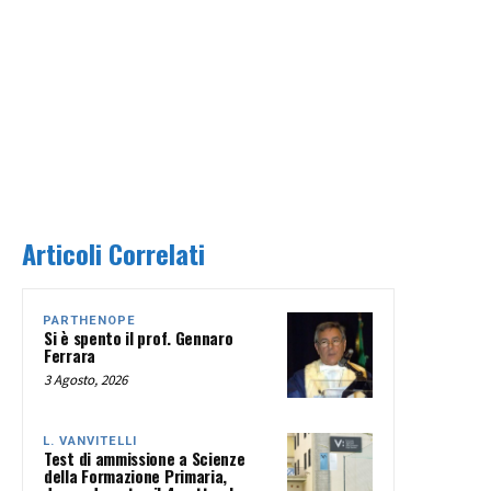
Articoli Correlati
PARTHENOPE
Si è spento il prof. Gennaro
Ferrara
3 Agosto, 2026
L. VANVITELLI
Test di ammissione a Scienze
della Formazione Primaria,