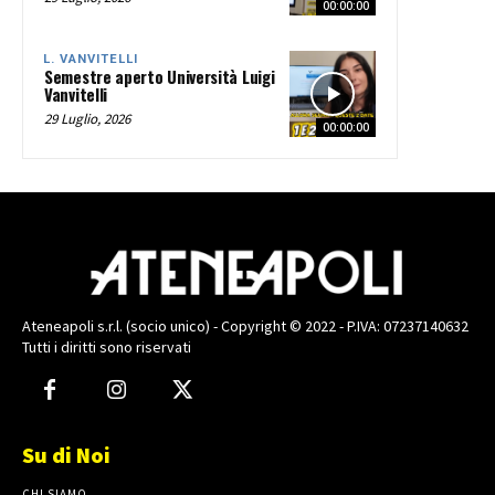
00:00:00
L. VANVITELLI
Semestre aperto Università Luigi
Vanvitelli
29 Luglio, 2026
00:00:00
Ateneapoli s.r.l. (socio unico) - Copyright © 2022 - P.IVA: 07237140632
Tutti i diritti sono riservati
Su di Noi
CHI SIAMO