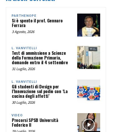
PARTHENOPE
Si è spento il prof. Gennaro
Ferrara
3 Agosto, 2026
L. VANVITELLI
Test di ammissione a Scienze
della Formazione Primaria,
domande entro il 4 settembre
31 Luglio, 2026
L. VANVITELLI
Gli studenti di Design per
l’Innovazione sul podio con ‘La
cucina degli affetti’
30 Luglio, 2026
VIDEO
Precorsi SPSB Università
Federico II
29 Luglio, 2026