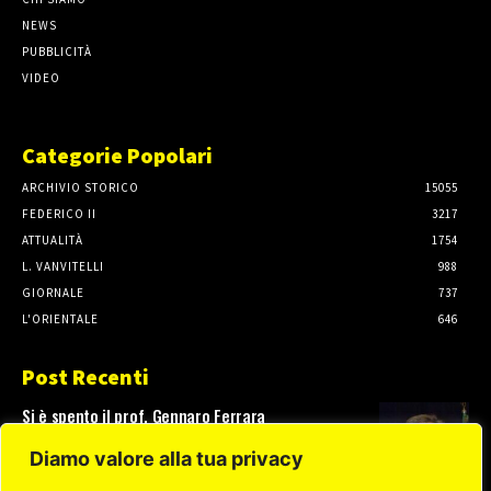
NEWS
PUBBLICITÀ
VIDEO
Categorie Popolari
ARCHIVIO STORICO
15055
FEDERICO II
3217
ATTUALITÀ
1754
L. VANVITELLI
988
GIORNALE
737
L'ORIENTALE
646
Post Recenti
Si è spento il prof. Gennaro Ferrara
3 Agosto, 2026
Diamo valore alla tua privacy