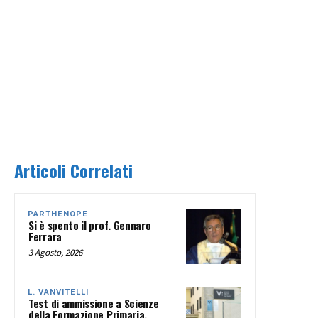
Articoli Correlati
PARTHENOPE
Si è spento il prof. Gennaro
Ferrara
3 Agosto, 2026
L. VANVITELLI
Test di ammissione a Scienze
della Formazione Primaria,