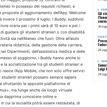
teneo in possesso dei requisiti richiesti, e
L. VA
le proposte di aggiornamento dell’App ‘Welcome
Gli st
l’Inno
à invece il prossimo 9 luglio. I Buddy, suddivisi
cucina
zione oraria per i primi sarà di 10 euro e per i
30 Lugl
di guidare gli studenti stranieri o con disabilità
VIDEO
ività sia nell’Ateneo che fuori. Oltre all’aiuto
Preco
Federi
reteria didattica, della gestione della carriera,
29 Lugl
 nei Dipartimenti, dell’assistenza medica e delle
rmesso di soggiorno, i Buddy hanno anche lo
L. VA
 la socializzazione tra gli studenti stranieri e
Semes
Luigi 
o nasce l’App Mobile, che non solo offre servizi
29 Lugl
i studenti stranieri possano sempre sapere
e sfruttando le apposite piattaforme di
mus+, ma funge anche da luogo virtuale
ssa dapprima conoscere online e
 cui la socialità potrà essere restaurata, di