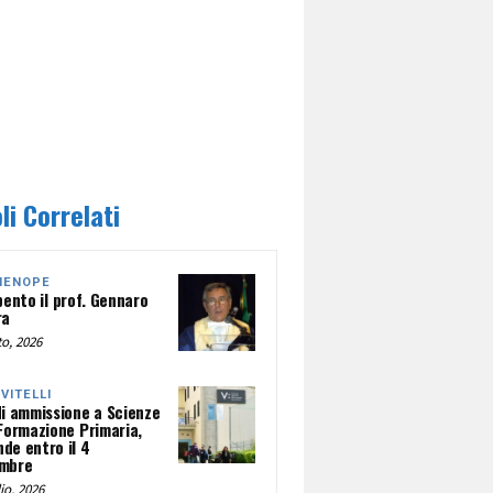
li Correlati
HENOPE
pento il prof. Gennaro
ra
o, 2026
NVITELLI
di ammissione a Scienze
 Formazione Primaria,
de entro il 4
mbre
io, 2026