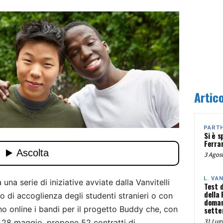
Artico
PART
Si è s
Ferra
3 Agost
L. VA
a una serie di iniziative avviate dalla Vanvitelli
Test 
della
o di accoglienza degli studenti stranieri o con
doman
no online i bandi per il progetto Buddy che, con
sette
31 Lugl
 28 maggio, propone 52 contratti di