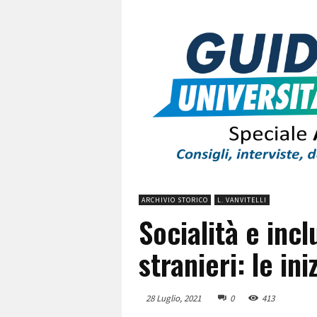
ARCHIVIO STORICO
L. VANVITELLI
Socialità e incl
stranieri: le in
28 Luglio, 2021
0
413