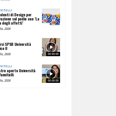
NVITELLI
udenti di Design per
vazione sul podio con ‘La
 degli affetti’
io, 2026
rsi SPSB Università
co II
io, 2026
00:00:00
NVITELLI
tre aperto Università
Vanvitelli
io, 2026
00:00:00