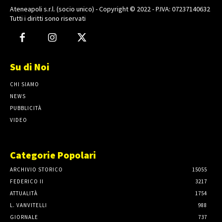
Ateneapoli s.r.l. (socio unico) - Copyright © 2022 - P.IVA: 07237140632
Tutti i diritti sono riservati
Su di Noi
CHI SIAMO
NEWS
PUBBLICITÀ
VIDEO
Categorie Popolari
ARCHIVIO STORICO
15055
FEDERICO II
3217
ATTUALITÀ
1754
L. VANVITELLI
988
GIORNALE
737