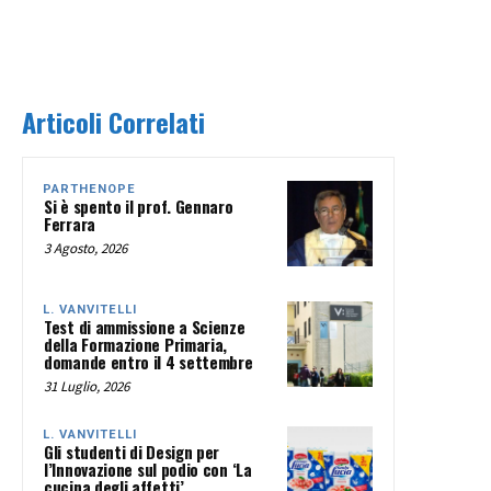
Articoli Correlati
PARTHENOPE
Si è spento il prof. Gennaro
Ferrara
3 Agosto, 2026
L. VANVITELLI
Test di ammissione a Scienze
della Formazione Primaria,
domande entro il 4 settembre
31 Luglio, 2026
L. VANVITELLI
Gli studenti di Design per
l’Innovazione sul podio con ‘La
cucina degli affetti’