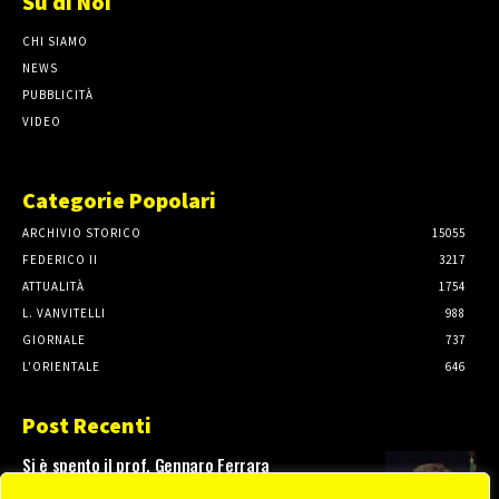
Su di Noi
CHI SIAMO
NEWS
PUBBLICITÀ
VIDEO
Categorie Popolari
ARCHIVIO STORICO
15055
FEDERICO II
3217
ATTUALITÀ
1754
L. VANVITELLI
988
GIORNALE
737
L'ORIENTALE
646
Post Recenti
Si è spento il prof. Gennaro Ferrara
3 Agosto, 2026