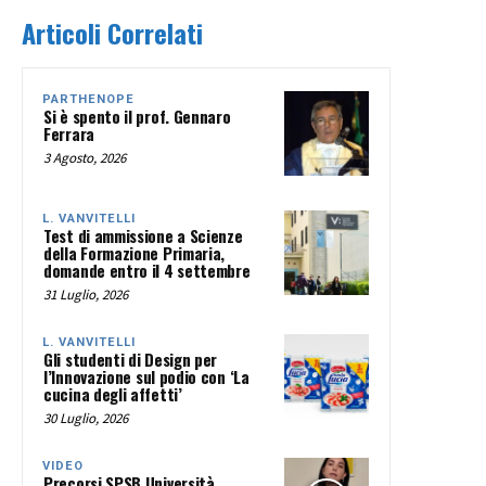
Articoli Correlati
PARTHENOPE
Si è spento il prof. Gennaro
Ferrara
3 Agosto, 2026
L. VANVITELLI
Test di ammissione a Scienze
della Formazione Primaria,
domande entro il 4 settembre
31 Luglio, 2026
L. VANVITELLI
Gli studenti di Design per
l’Innovazione sul podio con ‘La
cucina degli affetti’
30 Luglio, 2026
VIDEO
Precorsi SPSB Università