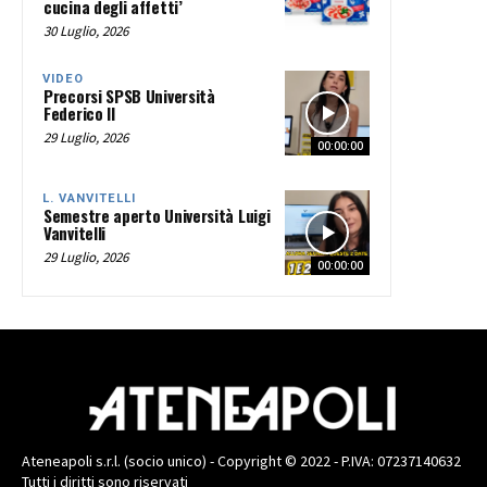
cucina degli affetti’
30 Luglio, 2026
VIDEO
Precorsi SPSB Università
Federico II
29 Luglio, 2026
00:00:00
L. VANVITELLI
Semestre aperto Università Luigi
Vanvitelli
29 Luglio, 2026
00:00:00
Ateneapoli s.r.l. (socio unico) - Copyright © 2022 - P.IVA: 07237140632
Tutti i diritti sono riservati