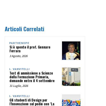
Articoli Correlati
PARTHENOPE
Si è spento il prof. Gennaro
Ferrara
3 Agosto, 2026
L. VANVITELLI
Test di ammissione a Scienze
della Formazione Primaria,
domande entro il 4 settembre
31 Luglio, 2026
L. VANVITELLI
Gli studenti di Design per
l’Innovazione sul podio con ‘La