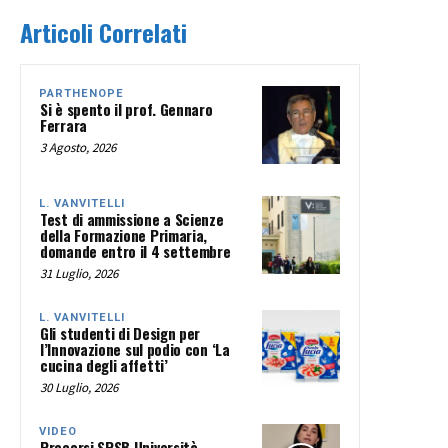
Articoli Correlati
PARTHENOPE
Si è spento il prof. Gennaro
Ferrara
3 Agosto, 2026
L. VANVITELLI
Test di ammissione a Scienze
della Formazione Primaria,
domande entro il 4 settembre
31 Luglio, 2026
L. VANVITELLI
Gli studenti di Design per
l’Innovazione sul podio con ‘La
cucina degli affetti’
30 Luglio, 2026
VIDEO
Precorsi SPSB Università