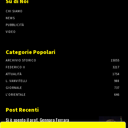
Su di Noi
CHI SIAMO
NEWS
PUBBLICITÀ
VIDEO
Categorie Popolari
ARCHIVIO STORICO
15055
FEDERICO II
3217
ATTUALITÀ
1754
L. VANVITELLI
988
GIORNALE
737
L'ORIENTALE
646
Post Recenti
Si è spento il prof. Gennaro Ferrara
3 Agosto, 2026