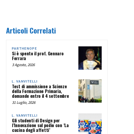
Articoli Correlati
PARTHENOPE
Si è spento il prof. Gennaro
Ferrara
3 Agosto, 2026
L. VANVITELLI
Test di ammissione a Scienze
della Formazione Primaria,
domande entro il 4 settembre
31 Luglio, 2026
L. VANVITELLI
Gli studenti di Design per
l’Innovazione sul podio con ‘La
cucina degli affetti’