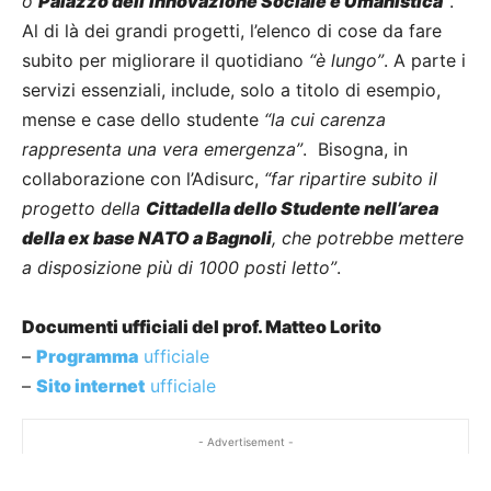
o
Palazzo dell’Innovazione Sociale e Umanistica
”
.
Al di là dei grandi progetti, l’elenco di cose da fare
subito per migliorare il quotidiano
“è lungo”
. A parte i
servizi essenziali, include, solo a titolo di esempio,
mense e case dello studente
“la cui carenza
rappresenta una vera emergenza”
. Bisogna, in
collaborazione con l’Adisurc,
“far ripartire subito il
progetto della
Cittadella dello Studente nell’area
della ex base NATO a Bagnoli
, che potrebbe mettere
a disposizione più di 1000 posti letto”
.
Documenti ufficiali del prof. Matteo Lorito
–
Programma
ufficiale
–
Sito internet
ufficiale
- Advertisement -