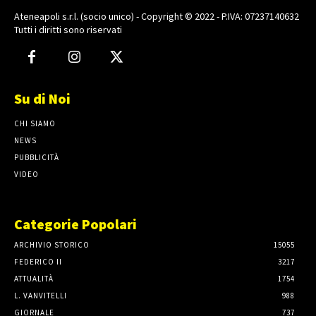
Ateneapoli s.r.l. (socio unico) - Copyright © 2022 - P.IVA: 07237140632
Tutti i diritti sono riservati
Su di Noi
CHI SIAMO
NEWS
PUBBLICITÀ
VIDEO
Categorie Popolari
ARCHIVIO STORICO
15055
FEDERICO II
3217
ATTUALITÀ
1754
L. VANVITELLI
988
GIORNALE
737