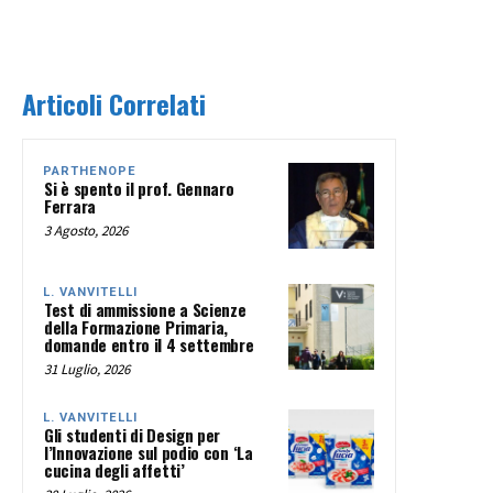
Articoli Correlati
PARTHENOPE
Si è spento il prof. Gennaro
Ferrara
3 Agosto, 2026
L. VANVITELLI
Test di ammissione a Scienze
della Formazione Primaria,
domande entro il 4 settembre
31 Luglio, 2026
L. VANVITELLI
Gli studenti di Design per
l’Innovazione sul podio con ‘La
cucina degli affetti’