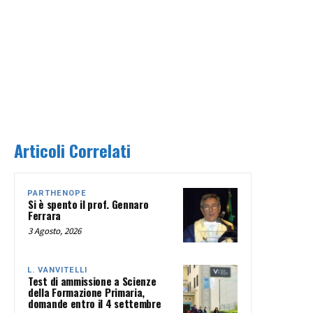
Articoli Correlati
PARTHENOPE
Si è spento il prof. Gennaro
Ferrara
3 Agosto, 2026
L. VANVITELLI
Test di ammissione a Scienze
della Formazione Primaria,
domande entro il 4 settembre