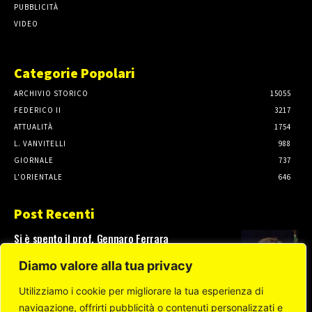
PUBBLICITÀ
VIDEO
Categorie Popolari
ARCHIVIO STORICO
15055
FEDERICO II
3217
ATTUALITÀ
1754
L. VANVITELLI
988
GIORNALE
737
L'ORIENTALE
646
Post Recenti
Si è spento il prof. Gennaro Ferrara
3 Agosto, 2026
Diamo valore alla tua privacy
Utilizziamo i cookie per migliorare la tua esperienza di
navigazione, offrirti pubblicità o contenuti personalizzati e