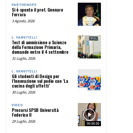
PARTHENOPE
Si è spento il prof. Gennaro
Ferrara
3 Agosto, 2026
L. VANVITELLI
Test di ammissione a Scienze
della Formazione Primaria,
domande entro il 4 settembre
31 Luglio, 2026
L. VANVITELLI
Gli studenti di Design per
l’Innovazione sul podio con ‘La
cucina degli affetti’
30 Luglio, 2026
VIDEO
Precorsi SPSB Università
Federico II
29 Luglio, 2026
00:00:00