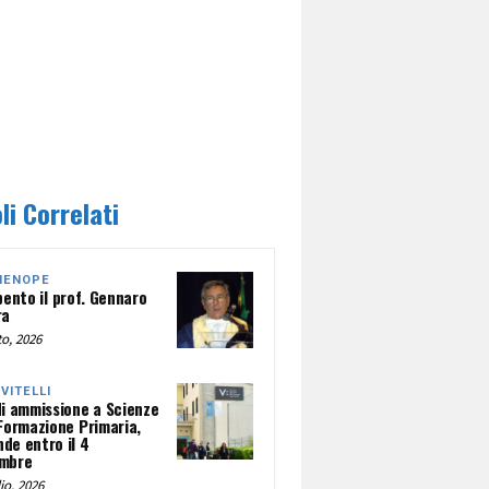
li Correlati
HENOPE
pento il prof. Gennaro
ra
o, 2026
NVITELLI
di ammissione a Scienze
 Formazione Primaria,
de entro il 4
mbre
io, 2026