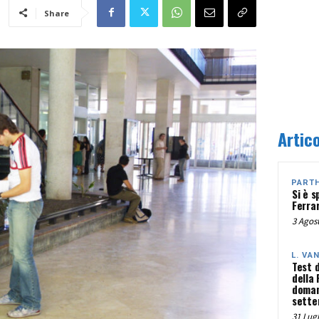
Share
Artico
PART
Si è s
Ferra
3 Agost
L. VA
Test 
della
doman
sette
31 Lugl