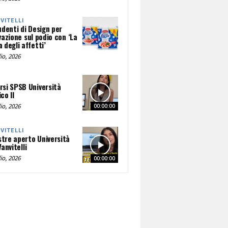
NVITELLI
udenti di Design per
vazione sul podio con ‘La
 degli affetti’
io, 2026
rsi SPSB Università
co II
io, 2026
00:00:00
NVITELLI
tre aperto Università
Vanvitelli
io, 2026
00:00:00