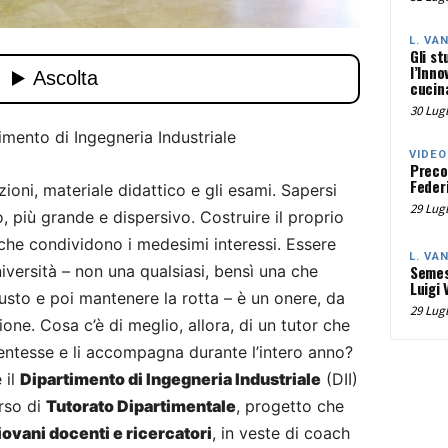
L. VA
Gli st
l’Inno
cucina
30 Lugl
imento di Ingegneria Industriale
VIDEO
Preco
Federi
zioni, materiale didattico e gli esami. Sapersi
29 Lugl
 più grande e dispersivo. Costruire il proprio
che condividono i medesimi interessi. Essere
L. VA
iversità – non una qualsiasi, bensì una che
Semes
Luigi 
usto e poi mantenere la rotta – è un onere, da
29 Lugl
ne. Cosa c’è di meglio, allora, di un tutor che
ntesse e li accompagna durante l’intero anno?
 il
Dipartimento di Ingegneria Industriale
(DII)
rso di
Tutorato Dipartimentale
, progetto che
iovani docenti e ricercatori
, in veste di coach