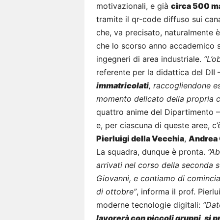
motivazionali, e già
circa 500 m
tramite il qr-code diffuso sui ca
che, va precisato, naturalmente 
che lo scorso anno accademico si
ingegneri di area industriale.
“L’o
referente per la didattica del DII
immatricolati
, raccogliendone es
momento delicato della propria c
quattro anime del Dipartimento –
e, per ciascuna di queste aree, c’
Pierluigi della Vecchia
,
Andrea
La squadra, dunque è pronta.
“Ab
arrivati nel corso della seconda s
Giovanni, e contiamo di cominciar
di ottobre”
, informa il prof. Pierl
moderne tecnologie digitali:
“Dat
lavorerà con piccoli gruppi, si 