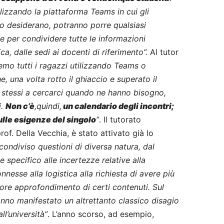
lizzando la piattaforma Teams in cui gli
lo desiderano, potranno porre qualsiasi
 per condividere tutte le informazioni
ica, dalle sedi ai docenti di riferimento”.
Al tutor
emo tutti i ragazzi utilizzando Teams o
e, una volta rotto il ghiaccio e superato il
o stessi a cercarci quando ne hanno bisogno,
i.
Non c’è
,quindi,
un calendario degli incontri;
sulle esigenze del singolo
”
. Il tutorato
rof. Della Vecchia, è stato attivato già lo
condiviso questioni di diversa natura, dal
specifico alle incertezze relative alla
onnesse alla logistica alla richiesta di avere più
re approfondimento di certi contenuti. Sul
anno manifestato un altrettanto classico disagio
ll’università”
. L’anno scorso, ad esempio,