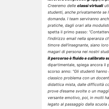
Creeremo delle
classi virtuali
uti
studenti, anche privatamente se 
domanda. I team serviranno anche
pratiche, dagli orari alla modulist
spetta il primo passo:
“Contatter
l’indirizzo email nella speranza ch
timore dell’insegnante, siano lor
magari di persona nei nostri stud
il percorso è fluido e calibrato 
dipartimentale, spiega ancora il p
scorso anno:
“Gli studenti hanno 
classico problema con un docente 
didattica mista, dalle difficoltà c
prove d’esame svolte o un maggio
versante emotivo, poi, in molti h
legato al passaggio dalla scuola a