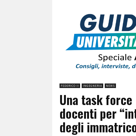
FEDERICO II
INGEGNERIA
NEWS
Una task force 
docenti per “int
degli immatrico