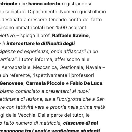
atricole
che
hanno aderito
registrandosi
nali social del Dipartimento. Numero quest’ultimo
è destinato a crescere tenendo conto del fatto
 sono immatricolati ben 1500 aspiranti
biettivo
– spiega il prof.
Raffaele Savino
,
 –
è
intercettare le difficoltà degli
igenze ed esperienze, onde affiancarli in un
arriera”
. I tutor, informa, afferiscono alle
 Aerospaziale, Meccanica, Gestionale, Navale –
è un referente, rispettivamente i professori
 Genovese
,
Carmela Piccolo
e
Fabio De Luca
.
biamo cominciato a presentarci ai nuovi
ettimana di lezione, sia a Fuorigrotta che a San
e con l’attività vera e propria nella prima metà
uigi della Vecchia. Dalla parte dei tutor, le
o l’alto numero di matricole,
ciascuno di noi
presuppone tra i venti e venticinque studenti
.