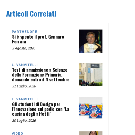
Articoli Correlati
PARTHENOPE
Si è spento il prof. Gennaro
Ferrara
3 Agosto, 2026
L. VANVITELLI
Test di ammissione a Scienze
della Formazione Primaria,
domande entro il 4 settembre
31 Luglio, 2026
L. VANVITELLI
Gli studenti di Design per
l’Innovazione sul podio con ‘La
cucina degli affetti’
30 Luglio, 2026
VIDEO