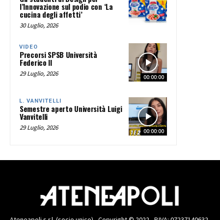
l’Innovazione sul podio con ‘La
cucina degli affetti’
30 Luglio, 2026
VIDEO
Precorsi SPSB Università
Federico II
29 Luglio, 2026
00:00:00
L. VANVITELLI
Semestre aperto Università Luigi
Vanvitelli
29 Luglio, 2026
00:00:00
Ateneapoli s.r.l. (socio unico) - Copyright © 2022 - P.IVA: 07237140632