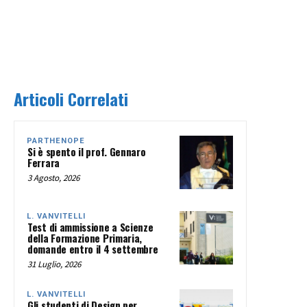
Articoli Correlati
PARTHENOPE
Si è spento il prof. Gennaro
Ferrara
3 Agosto, 2026
L. VANVITELLI
Test di ammissione a Scienze
della Formazione Primaria,
domande entro il 4 settembre
31 Luglio, 2026
L. VANVITELLI
Gli studenti di Design per