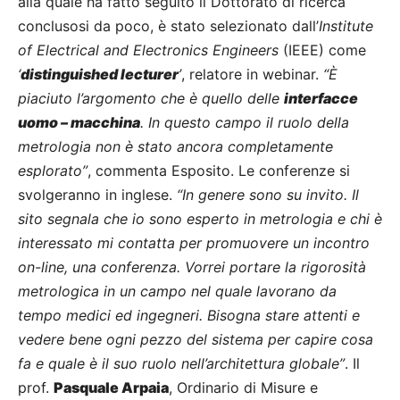
alla quale ha fatto seguito il Dottorato di ricerca
conclusosi da poco, è stato selezionato dall’
Institute
of Electrical and Electronics Engineers
(IEEE) come
‘
distinguished lecturer
’
, relatore in webinar.
“È
piaciuto l’argomento che è quello delle
interfacce
uomo – macchina
. In questo campo il ruolo della
metrologia non è stato ancora completamente
esplorato”
, commenta Esposito. Le conferenze si
svolgeranno in inglese.
“In genere sono su invito. Il
sito segnala che io sono esperto in metrologia e chi è
interessato mi contatta per promuovere un incontro
on-line, una conferenza. Vorrei portare la rigorosità
metrologica in un campo nel quale lavorano da
tempo medici ed ingegneri. Bisogna stare attenti e
vedere bene ogni pezzo del sistema per capire cosa
fa e quale è il suo ruolo nell’architettura globale”
. Il
prof.
Pasquale Arpaia
, Ordinario di Misure e