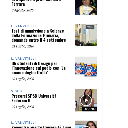
Ferrara
3 Agosto, 2026
L. VANVITELLI
Test di ammissione a Scienze
della Formazione Primaria,
domande entro il 4 settembre
31 Luglio, 2026
L. VANVITELLI
Gli studenti di Design per
l’Innovazione sul podio con ‘La
cucina degli affetti’
30 Luglio, 2026
VIDEO
Precorsi SPSB Università
Federico II
29 Luglio, 2026
00:00:00
L. VANVITELLI
Semestre aperto Università Luigi