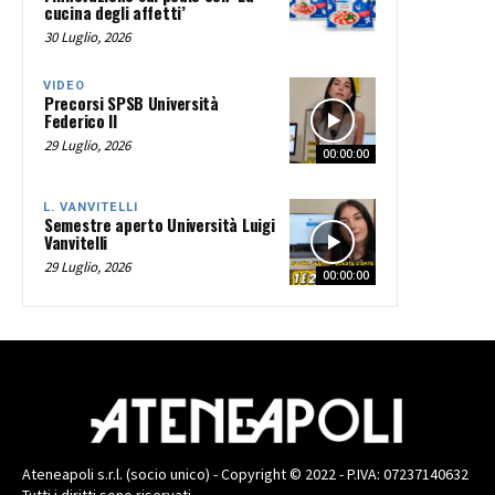
cucina degli affetti’
30 Luglio, 2026
VIDEO
Precorsi SPSB Università
Federico II
29 Luglio, 2026
00:00:00
L. VANVITELLI
Semestre aperto Università Luigi
Vanvitelli
29 Luglio, 2026
00:00:00
Ateneapoli s.r.l. (socio unico) - Copyright © 2022 - P.IVA: 07237140632
Tutti i diritti sono riservati