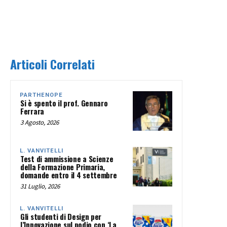
Articoli Correlati
PARTHENOPE
Si è spento il prof. Gennaro
Ferrara
3 Agosto, 2026
L. VANVITELLI
Test di ammissione a Scienze
della Formazione Primaria,
domande entro il 4 settembre
31 Luglio, 2026
L. VANVITELLI
Gli studenti di Design per
l’Innovazione sul podio con ‘La