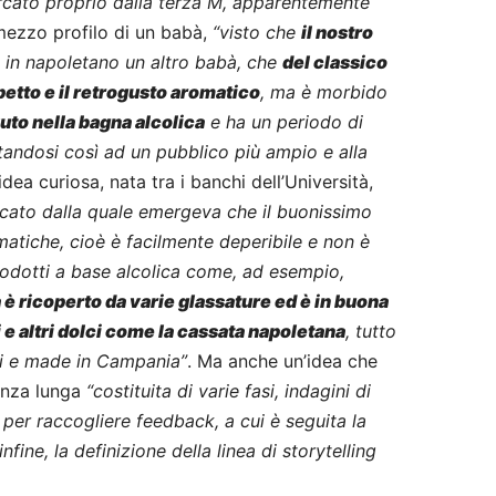
arcato proprio dalla terza M, apparentemente
l mezzo profilo di un babà,
“visto che
il nostro
, in napoletano un altro babà, che
del classico
etto e il retrogusto aromatico
, ma è morbido
uto nella bagna alcolica
e ha un periodo di
andosi così ad un pubblico più ampio e alla
dea curiosa, nata tra i banchi dell’Università,
rcato dalla quale emergeva che il buonissimo
atiche, cioè è facilmente deperibile e non è
odotti a base alcolica come, ad esempio,
à è ricoperto da varie glassature ed è in buona
e altri dolci come la cassata napoletana
, tutto
li e made in Campania”
. Ma anche un’idea che
anza lunga
“costituita di varie fasi, indagini di
o per raccogliere feedback, a cui è seguita la
nfine, la definizione della linea di storytelling