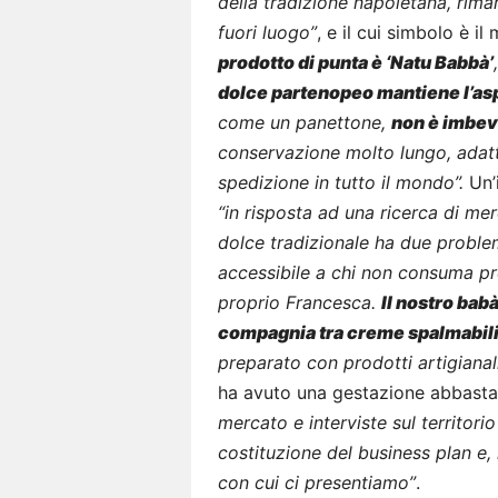
della tradizione napoletana, rim
fuori luogo”
, e il cui simbolo è i
prodotto di punta è ‘Natu Babbà’
dolce partenopeo mantiene l’asp
come un panettone,
non è imbev
conservazione molto lungo, adatt
spedizione in tutto il mondo”.
Un’i
“in risposta ad una ricerca di me
dolce tradizionale ha due problem
accessibile a chi non consuma pr
proprio Francesca.
Il nostro bab
compagnia tra creme spalmabili 
preparato con prodotti artigiana
ha avuto una gestazione abbast
mercato e interviste sul territori
costituzione del business plan e, i
con cui ci presentiamo”
.