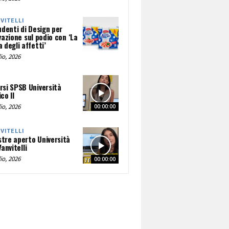
NVITELLI
udenti di Design per
vazione sul podio con ‘La
 degli affetti’
io, 2026
rsi SPSB Università
co II
io, 2026
00:00:00
NVITELLI
tre aperto Università
Vanvitelli
io, 2026
00:00:00