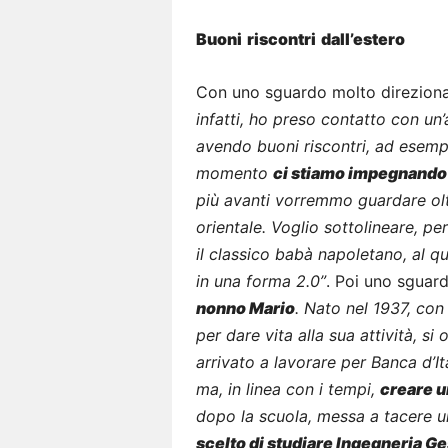
Buoni
riscontri
dall’estero
Con uno sguardo molto direziona
infatti, ho preso contatto con un
avendo buoni riscontri, ad esemp
momento
ci stiamo impegnando p
più avanti vorremmo guardare oltr
orientale. Voglio sottolineare, p
il classico babà napoletano, al qu
in una forma 2.0”
. Poi uno sguar
nonno Mario
. Nato nel 1937, con 
per dare vita alla sua attività, si 
arrivato a lavorare per Banca d’Ita
ma, in linea con i tempi,
creare u
dopo la scuola, messa a tacere u
scelto di studiare Ingegneria Ge