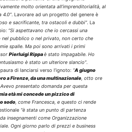
ivamente molto orientata all’imprenditorialità, al
a 4.0”
. Lavorare ad un progetto del genere è
so e sacrificante, tra ostacoli e dubbi”
. La
pio:
“Si aspettavano che io cercassi una
 nel pubblico o nel privato, non certo che
 mie spalle. Ma poi sono arrivati i primi
ssor
Pierluigi Rippa
è stato impagabile. Ho
entusiasmo è stato un ulteriore slancio”
.
ura di lanciarsi verso l’ignoto:
“
A giugno
oro a Firenze, da una multinazionale
, otto ore
e. Avevo presentato domanda per questa
 mia età mi concede un pizzico di
to sodo
, come Francesca, e questo ci rende
Gestionale
“è stata un punto di partenza
da insegnamenti come Organizzazione
iale. Ogni giorno parlo di prezzi e business