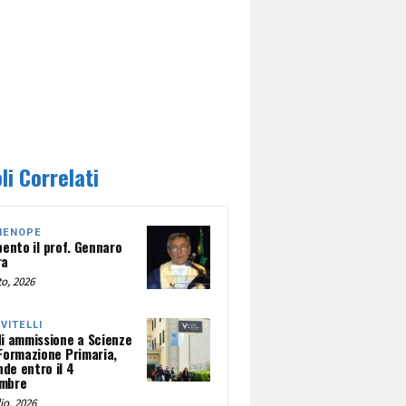
li Correlati
HENOPE
pento il prof. Gennaro
ra
o, 2026
NVITELLI
di ammissione a Scienze
 Formazione Primaria,
de entro il 4
mbre
io, 2026