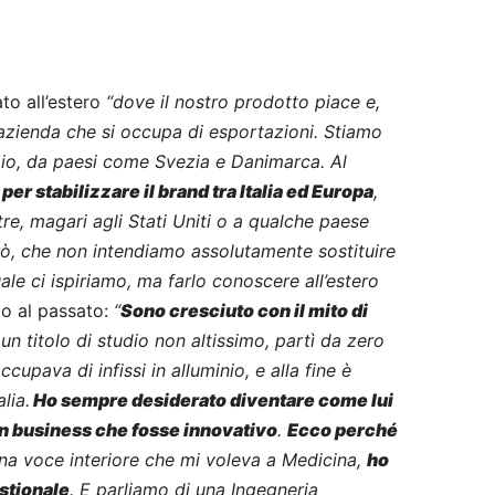
to all’estero
“dove il nostro prodotto piace e,
’azienda che si occupa di esportazioni. Stiamo
io, da paesi come Svezia e Danimarca. Al
er stabilizzare il brand tra Italia ed Europa
,
e, magari agli Stati Uniti o a qualche paese
erò, che non intendiamo assolutamente sostituire
ale ci ispiriamo, ma farlo conoscere all’estero
do al passato:
“
Sono cresciuto con il mito di
un titolo di studio non altissimo, partì da zero
occupava di infissi in alluminio, e alla fine è
lia.
Ho sempre desiderato diventare come lui
n business che fosse innovativo
.
Ecco perché
na voce interiore che mi voleva a Medicina,
ho
stionale
. E parliamo di una Ingegneria