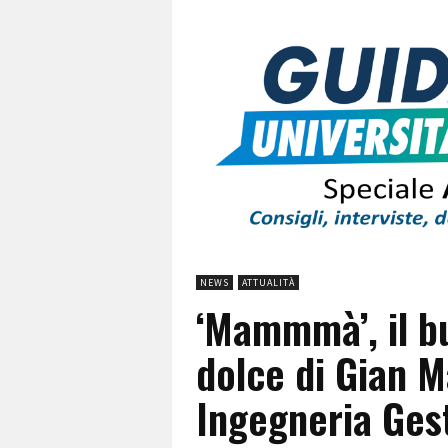
NEWS
ATTUALITÀ
‘Mammmà’, il bu
dolce di Gian M
Ingegneria Ges