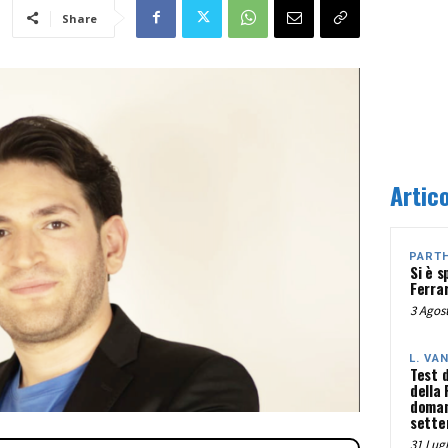
Share
Artico
PART
Si è s
Ferra
3 Agost
L. VA
Test 
della
doman
sette
31 Lugl