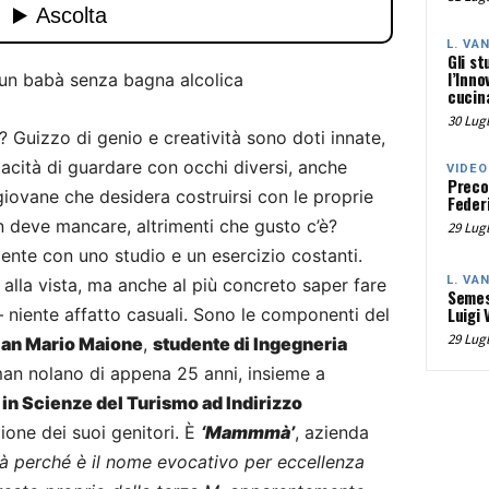
L. VA
Gli st
l’Inno
: un babà senza bagna alcolica
cucina
30 Lugl
? Guizzo di genio e creatività sono doti innate,
acità di guardare con occhi diversi, anche
VIDEO
Preco
 giovane che desidera costruirsi con le proprie
Federi
on deve mancare, altrimenti che gusto c’è?
29 Lugl
nte con uno studio e un esercizio costanti.
L. VA
o, alla vista, ma anche al più concreto saper fare
Semes
Luigi 
– niente affatto casuali. Sono le componenti del
29 Lugl
ian Mario Maione
,
studente di Ingegneria
an nolano di appena 25 anni, insieme a
 in Scienze del Turismo ad Indirizzo
zione dei suoi genitori. È
‘Mammmà’
, azienda
perché è il nome evocativo per eccellenza