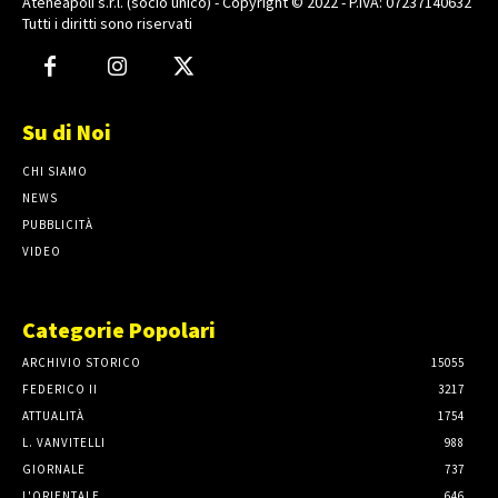
Ateneapoli s.r.l. (socio unico) - Copyright © 2022 - P.IVA: 07237140632
Tutti i diritti sono riservati
Su di Noi
CHI SIAMO
NEWS
PUBBLICITÀ
VIDEO
Categorie Popolari
ARCHIVIO STORICO
15055
FEDERICO II
3217
ATTUALITÀ
1754
L. VANVITELLI
988
GIORNALE
737
L'ORIENTALE
646