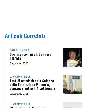
Articoli Correlati
PARTHENOPE
Si è spento il prof. Gennaro
Ferrara
3 Agosto, 2026
L. VANVITELLI
Test di ammissione a Scienze
della Formazione Primaria,
domande entro il 4 settembre
31 Luglio, 2026
L. VANVITELLI