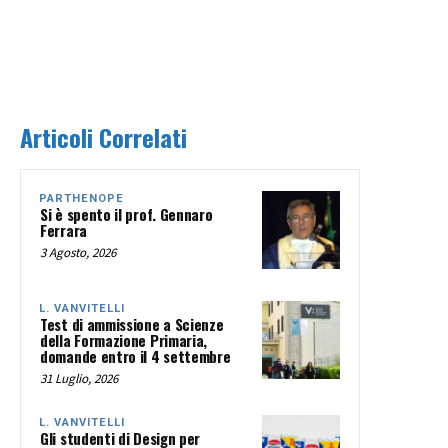
Articoli Correlati
PARTHENOPE
Si è spento il prof. Gennaro
Ferrara
3 Agosto, 2026
L. VANVITELLI
Test di ammissione a Scienze
della Formazione Primaria,
domande entro il 4 settembre
31 Luglio, 2026
L. VANVITELLI
Gli studenti di Design per