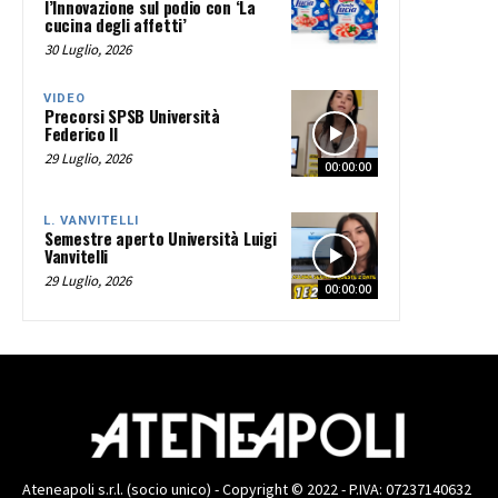
l’Innovazione sul podio con ‘La
cucina degli affetti’
30 Luglio, 2026
VIDEO
Precorsi SPSB Università
Federico II
29 Luglio, 2026
00:00:00
L. VANVITELLI
Semestre aperto Università Luigi
Vanvitelli
29 Luglio, 2026
00:00:00
Ateneapoli s.r.l. (socio unico) - Copyright © 2022 - P.IVA: 07237140632