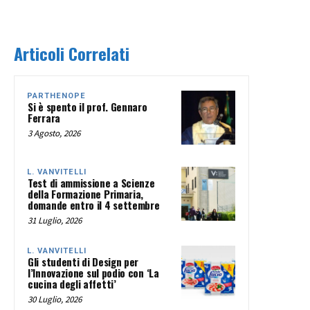
Articoli Correlati
PARTHENOPE
Si è spento il prof. Gennaro
Ferrara
3 Agosto, 2026
L. VANVITELLI
Test di ammissione a Scienze
della Formazione Primaria,
domande entro il 4 settembre
31 Luglio, 2026
L. VANVITELLI
Gli studenti di Design per
l’Innovazione sul podio con ‘La
cucina degli affetti’
30 Luglio, 2026