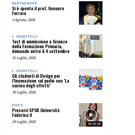
PARTHENOPE
Si è spento il prof. Gennaro
Ferrara
3 Agosto, 2026
L. VANVITELLI
Test di ammissione a Scienze
della Formazione Primaria,
domande entro il 4 settembre
31 Luglio, 2026
L. VANVITELLI
Gli studenti di Design per
l’Innovazione sul podio con ‘La
cucina degli affetti’
30 Luglio, 2026
VIDEO
Precorsi SPSB Università
Federico II
29 Luglio, 2026
00:00:00