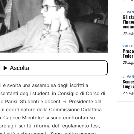
L. VA
Gli st
l’Inno
cucina
30 Lugl
VIDEO
Preco
Federi
29 Lugl
L. VA
Semes
si è svolta una assemblea degli iscritti a
Luigi 
entanti degli studenti in Consiglio di Corso di
29 Lugl
Parisi. Studenti e docenti -il Presidente del
 il coordinatore della Commissione Didattica
or Capece Minutolo- si sono confrontati su
e agli iscritti: riforma del regolamento tesi,
uticità e sbarramenti. Sono inoltre emerse