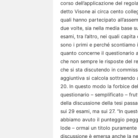
corso dell’applicazione del rego
detto Visone ai circa cento collegh
quali hanno partecipato all’assem
due volte, sia nella media base su
esami, tra l’altro, nei quali capi
sono i primi e perché scontiamo il
quanto concerne il questionario al
che non sempre le risposte del re
che si sta discutendo in commissio
aggiuntiva si calcola sottraendo 
20. In questo modo la forbice de
questionario – semplificato – frut
della discussione della tesi pass
sui 29 esami, ma sui 27. “In que
abbiamo avuto il punteggio peggio
lode – ormai un titolo puramente 
discussione è emersa anche la ne