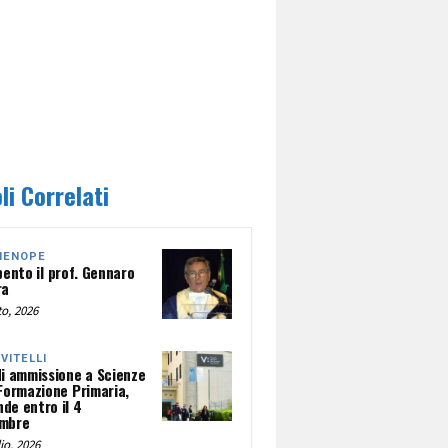
li Correlati
HENOPE
pento il prof. Gennaro
ra
o, 2026
NVITELLI
di ammissione a Scienze
 Formazione Primaria,
de entro il 4
mbre
io, 2026