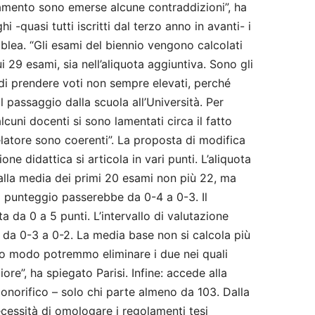
lamento sono emerse alcune contraddizioni”, ha
i -quasi tutti iscritti dal terzo anno in avanti- i
blea. “Gli esami del biennio vengono calcolati
i 29 esami, sia nell’aliquota aggiuntiva. Sono gli
ta di prendere voti non sempre elevati, perché
 passaggio dalla scuola all’Università. Per
cuni docenti si sono lamentati circa il fatto
latore sono coerenti”. La proposta di modifica
ne didattica si articola in vari punti. L’aliquota
alla media dei primi 20 esami non più 22, ma
l punteggio passerebbe da 0-4 a 0-3. Il
ta da 0 a 5 punti. L’intervallo di valutazione
a da 0-3 a 0-2. La media base non si calcola più
sto modo potremmo eliminare i due nei quali
re”, ha spiegato Parisi. Infine: accede alla
onorifico – solo chi parte almeno da 103. Dalla
cessità di omologare i regolamenti tesi