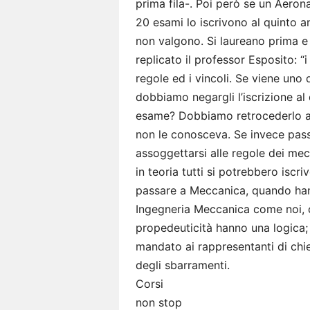
prima fila-. Poi però se un Aero
20 esami lo iscrivono al quinto an
non valgono. Si laureano prima e 
replicato il professor Esposito: 
regole ed i vincoli. Se viene uno
dobbiamo negargli l’iscrizione a
esame? Dobbiamo retrocederlo al q
non le conosceva. Se invece passa
assoggettarsi alle regole dei mec
in teoria tutti si potrebbero iscriv
passare a Meccanica, quando hann
Ingegneria Meccanica come noi, c
propedeuticità hanno una logica;
mandato ai rappresentanti di chi
degli sbarramenti.
Corsi
non stop