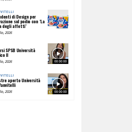
NVITELLI
udenti di Design per
vazione sul podio con ‘La
 degli affetti’
io, 2026
rsi SPSB Università
co II
io, 2026
00:00:00
NVITELLI
tre aperto Università
Vanvitelli
io, 2026
00:00:00