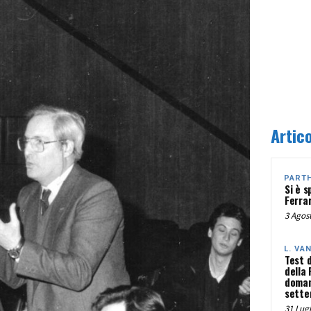
Artico
PART
Si è s
Ferra
3 Agost
L. VA
Test 
della
doman
sette
31 Lugl