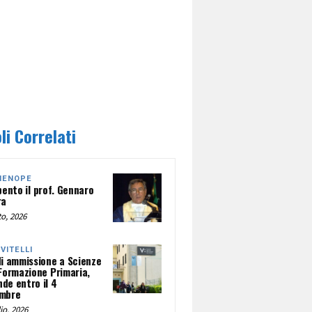
li Correlati
HENOPE
pento il prof. Gennaro
ra
o, 2026
NVITELLI
di ammissione a Scienze
 Formazione Primaria,
de entro il 4
mbre
io, 2026