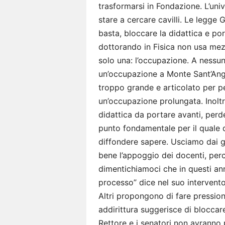
trasformarsi in Fondazione. L’univ
stare a cercare cavilli. Le legge 
basta, bloccare la didattica e por
dottorando in Fisica non usa mezzi
solo una: l’occupazione. A nessu
un’occupazione a Monte Sant’Ange
troppo grande e articolato per pe
un’occupazione prolungata. Inoltre
didattica da portare avanti, perd
punto fondamentale per il quale 
diffondere sapere. Usciamo dai g
bene l’appoggio dei docenti, pe
dimentichiamoci che in questi ann
processo” dice nel suo intervento
Altri propongono di fare pression
addirittura suggerisce di bloccar
Rettore e i senatori non avranno p