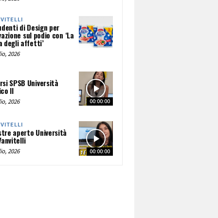
NVITELLI
udenti di Design per
vazione sul podio con ‘La
 degli affetti’
io, 2026
rsi SPSB Università
co II
io, 2026
00:00:00
NVITELLI
tre aperto Università
Vanvitelli
io, 2026
00:00:00