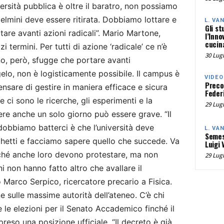
ersità pubblica è oltre il baratro, non possiamo
Gelmini deve essere ritirata. Dobbiamo lottare e
L. VA
Gli st
tare avanti azioni radicali”. Mario Martone,
l’Inno
cucina
 termini. Per tutti di azione ‘radicale’ ce n’è
30 Lugl
no, però, sfugge che portare avanti
lo, non è logisticamente possibile. Il campus è
VIDEO
Preco
nsare di gestire in maniera efficace e sicura
Federi
 ci sono le ricerche, gli esperimenti e la
29 Lugl
ere anche un solo giorno può essere grave. “Il
dobbiamo batterci è che l’università deve
L. VA
Semes
hetti e facciamo sapere quello che succede. Va
Luigi 
rché anche loro devono protestare, ma non
29 Lugl
i non hanno fatto altro che avallare il
 Marco Serpico, ricercatore precario a Fisica.
e sulle massime autorità dell’ateneo. C’è chi
e le elezioni per il Senato Accademico finché il
reso una posizione ufficiale. “Il decreto è già