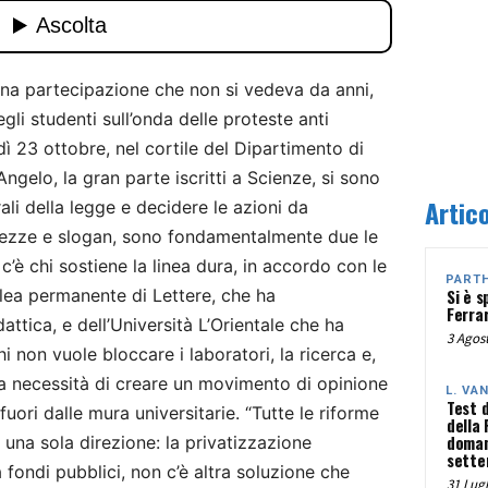
na partecipazione che non si vedeva da anni,
li studenti sull’onda delle proteste anti
ì 23 ottobre, nel cortile del Dipartimento di
Angelo, la gran parte iscritti a Scienze, si sono
Artico
erali della legge e decidere le azioni da
idezze e slogan, sono fondamentalmente due le
c’è chi sostiene la linea dura, in accordo con le
PART
blea permanente di Lettere, che ha
Si è s
Ferra
tica, e dell’Università L’Orientale che ha
3 Agost
hi non vuole bloccare i laboratori, la ricerca e,
 la necessità di creare un movimento di opinione
L. VA
Test 
fuori dalle mura universitarie. “Tutte le riforme
della
doman
n una sola direzione: la privatizzazione
sette
a fondi pubblici, non c’è altra soluzione che
31 Lugl