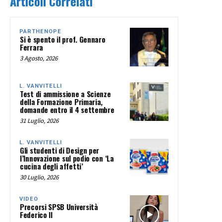
Articoli Correlati
PARTHENOPE
Si è spento il prof. Gennaro
Ferrara
3 Agosto, 2026
L. VANVITELLI
Test di ammissione a Scienze
della Formazione Primaria,
domande entro il 4 settembre
31 Luglio, 2026
L. VANVITELLI
Gli studenti di Design per
l’Innovazione sul podio con ‘La
cucina degli affetti’
30 Luglio, 2026
VIDEO
Precorsi SPSB Università
Federico II