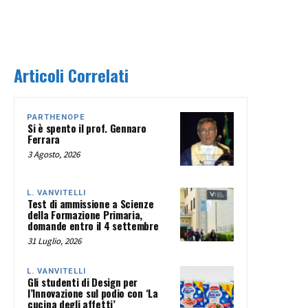
Articoli Correlati
PARTHENOPE
Si è spento il prof. Gennaro
Ferrara
3 Agosto, 2026
L. VANVITELLI
Test di ammissione a Scienze
della Formazione Primaria,
domande entro il 4 settembre
31 Luglio, 2026
L. VANVITELLI
Gli studenti di Design per
l’Innovazione sul podio con ‘La
cucina degli affetti’