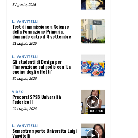
3 Agosto, 2026
L. VANVITELLI
Test di ammissione a Scienze
della Formazione Primaria,
domande entro il 4 settembre
31 Luglio, 2026
L. VANVITELLI
Gli studenti di Design per
l’Innovazione sul podio con ‘La
cucina degli affetti’
30 Luglio, 2026
VIDEO
Precorsi SPSB Università
Federico II
29 Luglio, 2026
00:00:00
L. VANVITELLI
Semestre aperto Università Luigi
Vanvitelli