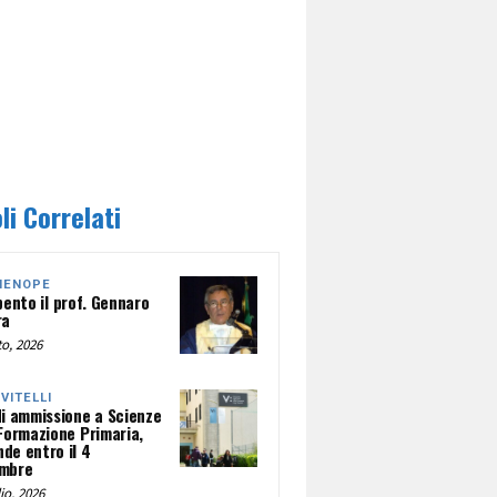
li Correlati
HENOPE
pento il prof. Gennaro
ra
o, 2026
NVITELLI
di ammissione a Scienze
 Formazione Primaria,
de entro il 4
mbre
io, 2026