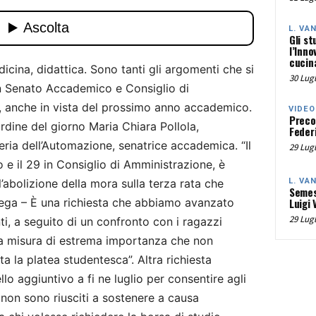
L. VA
Gli st
l’Inno
cucina
dicina, didattica. Sono tanti gli argomenti che si
30 Lugl
in Senato Accademico e Consiglio di
I, anche in vista del prossimo anno accademico.
VIDEO
Preco
’ordine del giorno Maria Chiara Pollola,
Federi
ria dell’Automazione, senatrice accademica. “Il
29 Lugl
 il 29 in Consiglio di Amministrazione, è
’abolizione della mora sulla terza rata che
L. VA
Semes
piega – È una richiesta che abbiamo avanzato
Luigi 
29 Lugl
i, a seguito di un confronto con i ragazzi
 una misura di estrema importanza che non
ta la platea studentesca”. Altra richiesta
llo aggiuntivo a fi ne luglio per consentire agli
non sono riusciti a sostenere a causa