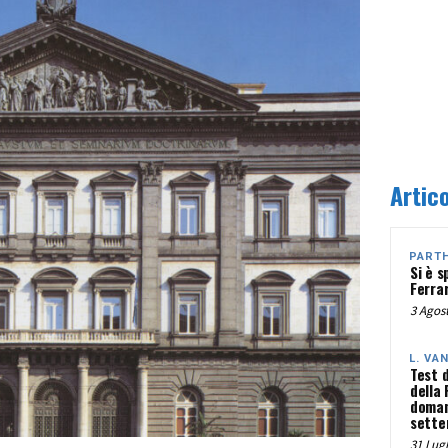
Artico
PART
Si è s
Ferra
3 Agost
L. VA
Test 
della
doman
sette
31 Lugl