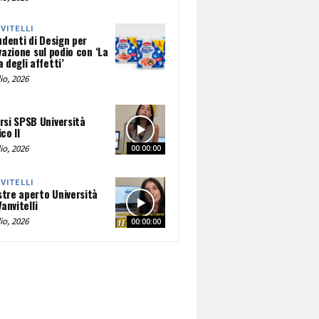
NVITELLI
udenti di Design per
vazione sul podio con ‘La
 degli affetti’
io, 2026
rsi SPSB Università
co II
io, 2026
00:00:00
NVITELLI
tre aperto Università
Vanvitelli
io, 2026
00:00:00