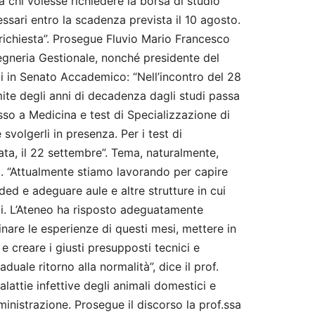
a chi volesse richiedere la borsa di studio
cessari entro la scadenza prevista il 10 agosto.
richiesta”. Prosegue Fluvio Mario Francesco
egneria Gestionale, nonché presidente del
ui in Senato Accademico: “Nell’incontro del 28
mite degli anni di decadenza dagli studi passa
esso a Medicina e test di Specializzazione di
svolgerli in presenza. Per i test di
ta, il 22 settembre”. Tema, naturalmente,
ca. “Attualmente stiamo lavorando per capire
ed e adeguare aule e altre strutture in cui
i. L’Ateneo ha risposto adeguatamente
nare le esperienze di questi mesi, mettere in
 creare i giusti presupposti tecnici e
aduale ritorno alla normalità”, dice il prof.
lattie infettive degli animali domestici e
nistrazione. Prosegue il discorso la prof.ssa