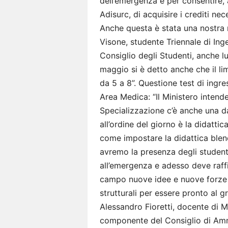
dell’emergenza e per consentire, 
Adisurc, di acquisire i crediti ne
Anche questa è stata una nostra 
Visone, studente Triennale di Ing
Consiglio degli Studenti, anche l
maggio si è detto anche che il li
da 5 a 8”. Questione test di ingr
Area Medica: “Il Ministero intende 
Specializzazione c’è anche una da
all’ordine del giorno è la didatti
come impostare la didattica blend
avremo la presenza degli student
all’emergenza e adesso deve raffi
campo nuove idee e nuove forze e
strutturali per essere pronto al gr
Alessandro Fioretti, docente di Ma
componente del Consiglio di Ammi