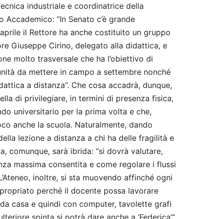
tecnica industriale e coordinatrice della
o Accademico: “In Senato c’è grande
aprile il Rettore ha anche costituito un gruppo
re Giuseppe Cirino, delegato alla didattica, e
ne molto trasversale che ha l’obiettivo di
rtunità da mettere in campo a settembre nonché
idattica a distanza”. Che cosa accadrà, dunque,
a di privilegiare, in termini di presenza fisica,
do universitario per la prima volta e che,
oco anche la scuola. Naturalmente, dando
ella lezione a distanza a chi ha delle fragilità e
ica, comunque, sarà ibrida: “si dovrà valutare,
enza massima consentita e come regolare i flussi
. L’Ateneo, inoltre, si sta muovendo affinché ogni
ppropriato perché il docente possa lavorare
 da casa e quindi con computer, tavolette grafi
teriore spinta si potrà dare anche a ‘Federica’”.