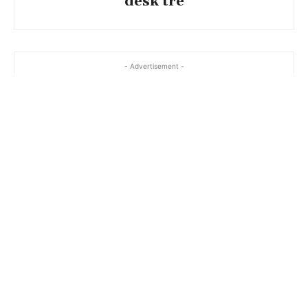
desk tre
- Advertisement -