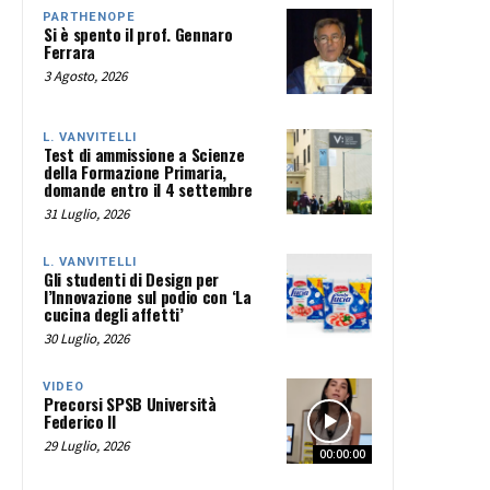
PARTHENOPE
Si è spento il prof. Gennaro
Ferrara
3 Agosto, 2026
L. VANVITELLI
Test di ammissione a Scienze
della Formazione Primaria,
domande entro il 4 settembre
31 Luglio, 2026
L. VANVITELLI
Gli studenti di Design per
l’Innovazione sul podio con ‘La
cucina degli affetti’
30 Luglio, 2026
VIDEO
Precorsi SPSB Università
Federico II
29 Luglio, 2026
00:00:00