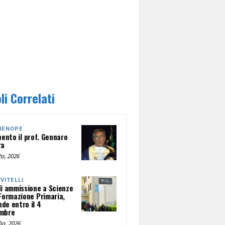
li Correlati
HENOPE
pento il prof. Gennaro
ra
o, 2026
NVITELLI
di ammissione a Scienze
 Formazione Primaria,
de entro il 4
mbre
io, 2026