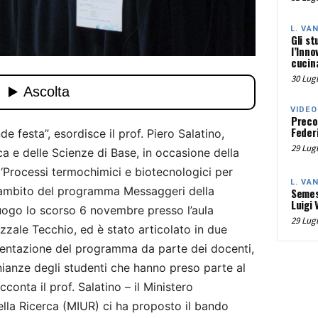
L. VA
Gli st
l’Inno
cucina
30 Lugl
VIDEO
Preco
Federi
e festa”, esordisce il prof. Piero Salatino,
29 Lugl
ca e delle Scienze di Base, in occasione della
‘Processi termochimici e biotecnologici per
L. VA
ell’ambito del programma Messaggeri della
Semes
Luigi 
uogo lo scorso 6 novembre presso l’aula
29 Lugl
zzale Tecchio, ed è stato articolato in due
esentazione del programma da parte dei docenti,
nianze degli studenti che hanno preso parte al
conta il prof. Salatino – il Ministero
 della Ricerca (MIUR) ci ha proposto il bando