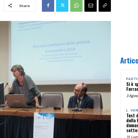
Share
Artico
PART
Si è s
Ferra
3 Agost
L. VA
Test 
della
doman
sette
31 Lugl