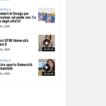
NVITELLI
udenti di Design per
vazione sul podio con ‘La
 degli affetti’
io, 2026
rsi SPSB Università
co II
io, 2026
00:00:00
NVITELLI
tre aperto Università
Vanvitelli
io, 2026
00:00:00