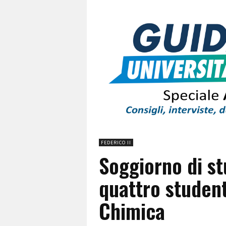
FEDERICO II
Soggiorno di st
quattro student
Chimica