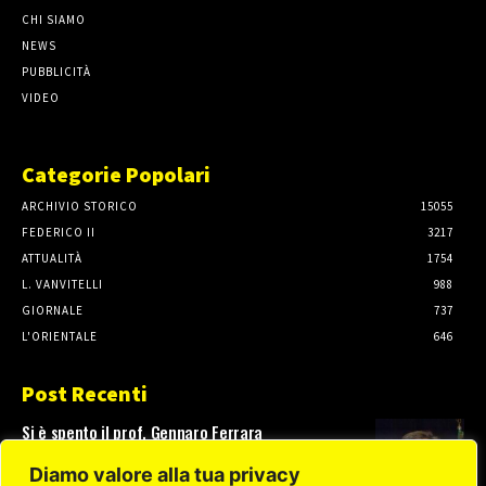
CHI SIAMO
NEWS
PUBBLICITÀ
VIDEO
Categorie Popolari
ARCHIVIO STORICO
15055
FEDERICO II
3217
ATTUALITÀ
1754
L. VANVITELLI
988
GIORNALE
737
L'ORIENTALE
646
Post Recenti
Si è spento il prof. Gennaro Ferrara
3 Agosto, 2026
Diamo valore alla tua privacy