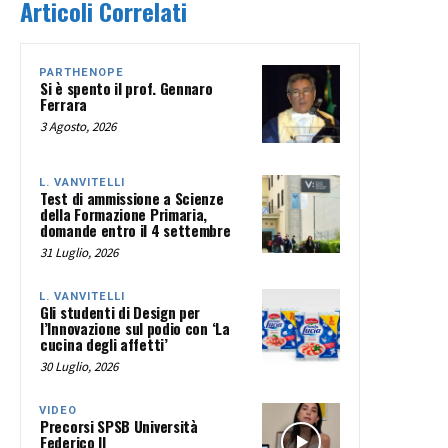
Articoli Correlati
PARTHENOPE
Si è spento il prof. Gennaro
Ferrara
3 Agosto, 2026
L. VANVITELLI
Test di ammissione a Scienze
della Formazione Primaria,
domande entro il 4 settembre
31 Luglio, 2026
L. VANVITELLI
Gli studenti di Design per
l’Innovazione sul podio con ‘La
cucina degli affetti’
30 Luglio, 2026
VIDEO
Precorsi SPSB Università
Federico II