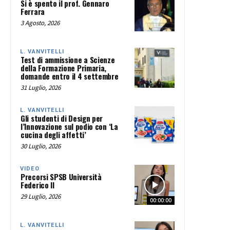
Si è spento il prof. Gennaro
Ferrara
3 Agosto, 2026
L. VANVITELLI
Test di ammissione a Scienze
della Formazione Primaria,
domande entro il 4 settembre
31 Luglio, 2026
L. VANVITELLI
Gli studenti di Design per
l’Innovazione sul podio con ‘La
cucina degli affetti’
30 Luglio, 2026
VIDEO
Precorsi SPSB Università
Federico II
29 Luglio, 2026
00:00:00
L. VANVITELLI