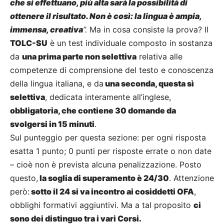
che si effettuano, più alta sarà la possibilità di
ottenere il risultato. Non è così: la lingua è ampia,
immensa, creativa
”.
Ma in cosa consiste la prova? Il
TOLC-SU
è un test individuale composto in sostanza
da
una prima parte non selettiva
relativa alle
competenze di comprensione del testo e conoscenza
della lingua italiana, e da
una seconda, questa sì
selettiva
, dedicata interamente all’inglese,
obbligatoria, che contiene 30 domande da
svolgersi in 15 minuti
.
Sul punteggio per questa sezione: per ogni risposta
esatta 1 punto; 0 punti per risposte errate o non date
– cioè non è prevista alcuna penalizzazione. Posto
questo,
la soglia di superamento è 24/30
. Attenzione
però:
sotto il 24 si va incontro ai cosiddetti OFA
,
obblighi formativi aggiuntivi. Ma a tal proposito
ci
sono dei distinguo tra i vari Corsi.