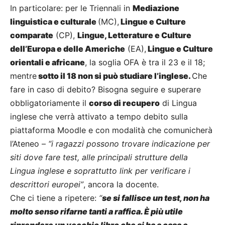
In particolare: per le Triennali in
Mediazione
linguistica e culturale
(MC),
Lingue e Culture
comparate
(CP),
Lingue, Letterature e Culture
dell’Europa e delle Americhe
(EA),
Lingue e Culture
orientali e africane
, la soglia OFA è tra il 23 e il 18;
mentre
sotto il 18 non si può studiare l’inglese.
Che
fare in caso di debito? Bisogna seguire e superare
obbligatoriamente il
corso di recupero
di Lingua
inglese che verrà attivato a tempo debito sulla
piattaforma Moodle e con modalità che comunicherà
l’Ateneo –
“i ragazzi possono trovare indicazione per
siti dove fare test, alle principali strutture della
Lingua inglese e soprattutto link per verificare i
descrittori europei”
, ancora la docente.
Che ci tiene a ripetere:
“
se si fallisce un test, non ha
molto senso rifarne tanti a raffica. È più utile
riprendere un vecchio libro che si ha a casa e