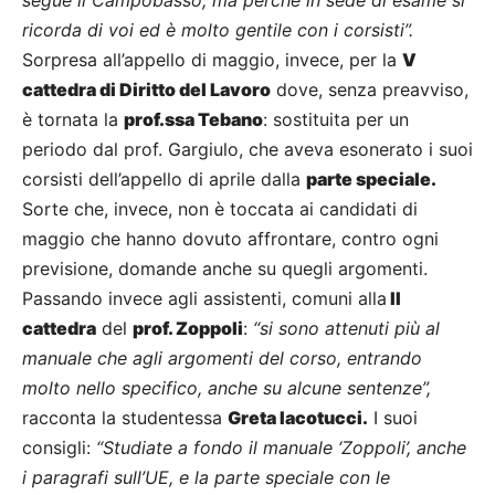
segue il Campobasso, ma perché in sede di esame si
ricorda di voi ed è molto gentile con i corsisti”.
Sorpresa all’appello di maggio, invece, per la
V
cattedra di Diritto del Lavoro
dove, senza preavviso,
è tornata la
prof.ssa Tebano
: sostituita per un
periodo dal prof. Gargiulo, che aveva esonerato i suoi
corsisti dell’appello di aprile dalla
parte speciale.
Sorte che, invece, non è toccata ai candidati di
maggio che hanno dovuto affrontare, contro ogni
previsione, domande anche su quegli argomenti.
Passando invece agli assistenti, comuni alla
II
cattedra
del
prof. Zoppoli
:
“si sono attenuti più al
manuale che agli argomenti del corso, entrando
molto nello specifico, anche su alcune sentenze”,
racconta la studentessa
Greta Iacotucci.
I suoi
consigli:
“Studiate a fondo il manuale ‘Zoppoli’, anche
i paragrafi sull’UE, e la parte speciale con le