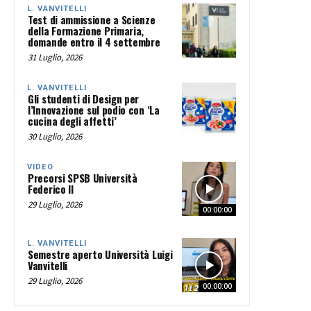
L. VANVITELLI
Test di ammissione a Scienze
della Formazione Primaria,
domande entro il 4 settembre
31 Luglio, 2026
L. VANVITELLI
Gli studenti di Design per
l’Innovazione sul podio con ‘La
cucina degli affetti’
30 Luglio, 2026
VIDEO
Precorsi SPSB Università
Federico II
29 Luglio, 2026
00:00:00
L. VANVITELLI
Semestre aperto Università Luigi
Vanvitelli
29 Luglio, 2026
00:00:00