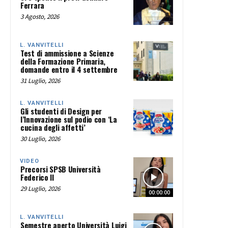
Ferrara
3 Agosto, 2026
L. VANVITELLI
Test di ammissione a Scienze
della Formazione Primaria,
domande entro il 4 settembre
31 Luglio, 2026
L. VANVITELLI
Gli studenti di Design per
l’Innovazione sul podio con ‘La
cucina degli affetti’
30 Luglio, 2026
VIDEO
Precorsi SPSB Università
Federico II
29 Luglio, 2026
00:00:00
L. VANVITELLI
Semestre aperto Università Luigi