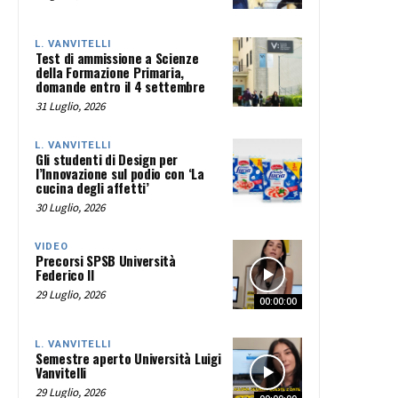
L. VANVITELLI
Test di ammissione a Scienze
della Formazione Primaria,
domande entro il 4 settembre
31 Luglio, 2026
L. VANVITELLI
Gli studenti di Design per
l’Innovazione sul podio con ‘La
cucina degli affetti’
30 Luglio, 2026
VIDEO
Precorsi SPSB Università
Federico II
29 Luglio, 2026
00:00:00
L. VANVITELLI
Semestre aperto Università Luigi
Vanvitelli
29 Luglio, 2026