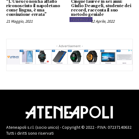
“L’Unesco non ha affatto
Cinque lauree in sei anni:
riconosciuto il napoletano
Giulio Deangeli, studente dei
come lingua, è una
record, racconta il suo
convinzione errata”
metodo geniale
FEDERICO II
21 Maggio, 2021
12 Aprile, 2022
- Advertisement -
Ateneapoli s.r.l. (socio unico) - Copyright © 2022 - P.IVA: 07237140632
Tutti i diritti sono riservati