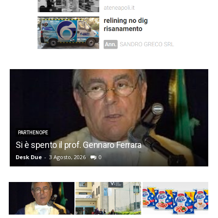
PARTHENOPE
Si è spento il prof. Gennaro Ferrara
P
Desk Due
-
3 Agosto, 2026
0
d